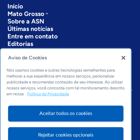
Início
Mato Grosso
Sobre a ASN
Últimas notícias
Entre em contato
Editorias
Economia & Política
Aviso de Cookies
Inovação & Tecnologia
Cultura empreendedora
Nós usamos cookies e outras tecnologias semelhantes para
melhorar a sua experiência em nossos serviços, personalizar
Dados
publicidade e recomendar conteúdo de seu interesse. Ao utilizar
Arquivo
nossos serviços, você concorda com tal monitoramento descrito
em nossa
Política de Privacidade
Aceitar todos os cookies
Rejeitar cookies opcionais