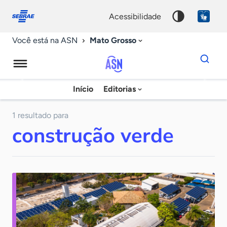
Fale
Acessibilidade
conosco
0
acessibilidade
9
Mato Grosso
Você está na ASN
Dados
para
busca
Agência
Início
Editorias
Palavra
Sebrae
chave
de
1 resultado para
construção verde
Notícias