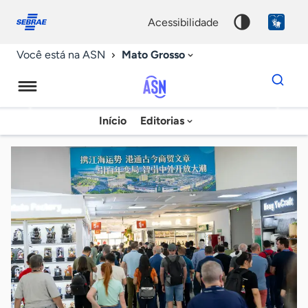
Fale
Acessibilidade
conosco
0
acessibilidade
9
Mato Grosso
Você está na ASN
Dados
para
busca
Agência
Início
Editorias
Palavra
Sebrae
chave
de
Notícias