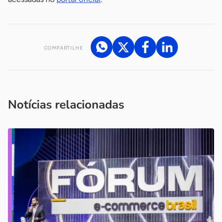
COMPARTILHE
Acesse nossos canais de atendimento
Ficou com alguma dúvida?
.
Se
você é um profissional da imprensa, entre em contato pelo
imprensa@sebrae.com.br
fale com a ASN em cada UF
ou
Notícias relacionadas