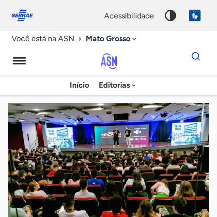
Fale
Acessibilidade
conosco
0
acessibilidade
9
Mato Grosso
Você está na ASN
Dados
para
busca
Agência
Início
Editorias
Palavra
Sebrae
chave
de
Notícias