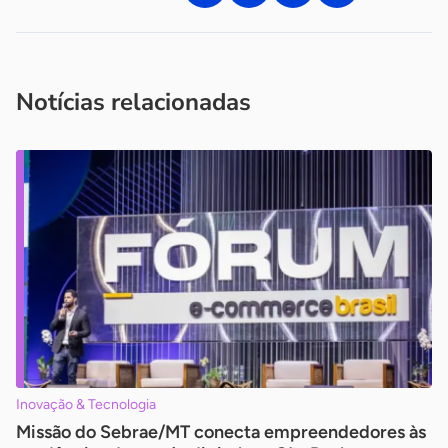
Acesse nossos canais de atendimento
Ficou com alguma dúvida?
.
Se
você é um profissional da imprensa, entre em contato pelo
imprensa@sebrae.com.br
fale com a ASN em cada UF
ou
Notícias relacionadas
Inovação & Tecnologia
Missão do Sebrae/MT conecta empreendedores às