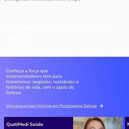
Conheça os Personagens
Sebrae
Conheça a força que
empreendedores têm para
transformar negócios, realidades e
histórias de vida, com o apoio do
Sebrae.
Veja essa e mais histórias em Personagens Sebrae
QualiMedi Saúde