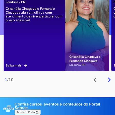
Londrina / PR
P
Crisanália Cinagava e Fernando
Cinagava abriram clínica com
atendimento de nível particular com
preço acessível
Crisanália Cinagava e
Fernando Cinagava
Londrina / PR
Saiba mais
1
/10
Confira cursos, eventos e conteúdos do Portal
Sebrae.
Acesse o Portal