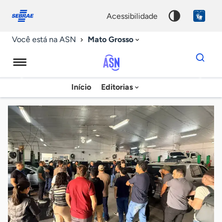
Fale
Acessibilidade
conosco
0
acessibilidade
9
Mato Grosso
Você está na ASN
Dados
para
busca
Agência
Início
Editorias
Palavra
Sebrae
chave
de
Notícias