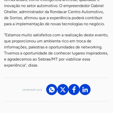
inovação no setor automotivo. O empreendedor Gabriel
Gheller, administrador da Rondacar Centro Automotivo,
de Sorriso, afirmou que a experiência poderá contribuir
para a implementação de novas tecnologias no negócio.
“Estamos muito satisfeitos com a realização deste evento,
que proporcionou um ambiente rico em troca de
informações, palestras e oportunidades de networking.
Tivemos a oportunidade de conhecer lugares inspiradores,
e agradecemos ao Sebrae/MT por viabilizar essa
experiência”, disse.
COMPARTILHE
Acesse nossos canais de atendimento
Ficou com alguma dúvida?
.
Se
você é um profissional da imprensa, entre em contato pelo
imprensa@sebrae.com.br
fale com a ASN em cada UF
ou