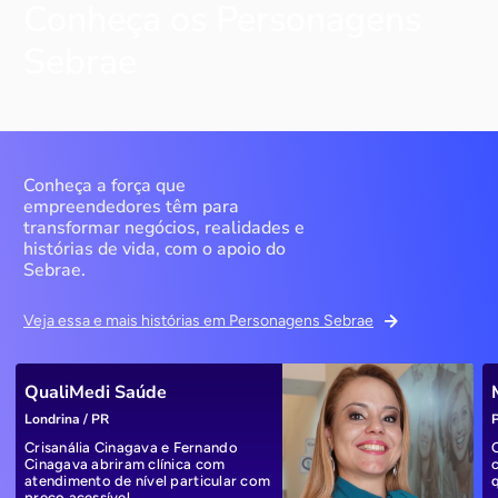
Conheça os Personagens
Sebrae
Conheça a força que
empreendedores têm para
transformar negócios, realidades e
histórias de vida, com o apoio do
Sebrae.
Veja essa e mais histórias em Personagens Sebrae
QualiMedi Saúde
Londrina / PR
P
Crisanália Cinagava e Fernando
Cinagava abriram clínica com
atendimento de nível particular com
preço acessível