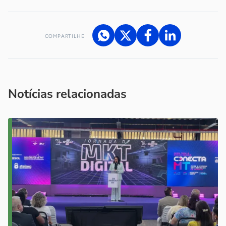
COMPARTILHE
Acesse nossos canais de atendimento
Ficou com alguma dúvida?
.
Se
você é um profissional da imprensa, entre em contato pelo
imprensa@sebrae.com.br
fale com a ASN em cada UF
ou
Notícias relacionadas