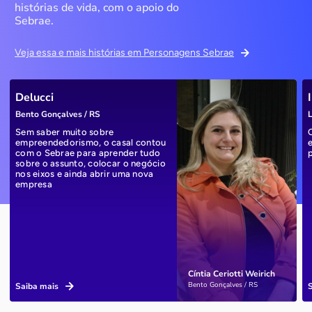
histórias de vida, com o apoio do
Sebrae.
Veja essa e mais histórias em Personagens Sebrae
Delucci
Bento Gonçalves / RS
L
Sem saber muito sobre
empreendedorismo, o casal contou
com o Sebrae para aprender tudo
sobre o assunto, colocar o negócio
nos eixos e ainda abrir uma nova
empresa
Cíntia Ceriotti Weirich
Bento Gonçalves / RS
Saiba mais