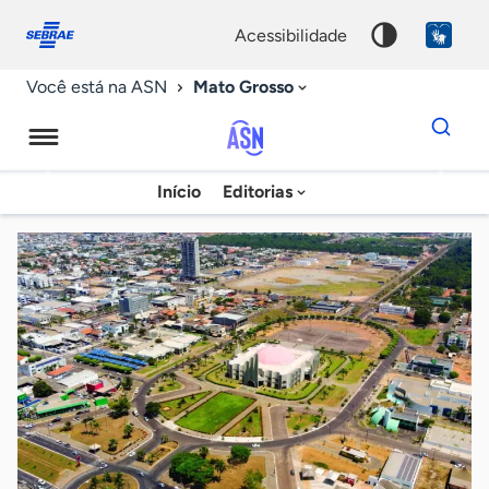
Fale
Acessibilidade
conosco
0
acessibilidade
9
Mato Grosso
Você está na ASN
Dados
para
busca
Agência
Início
Editorias
Palavra
Sebrae
chave
de
Notícias