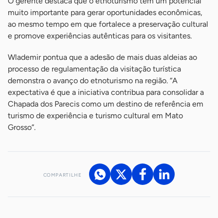
O gerente destaca que o etnoturismo tem um potencial
muito importante para gerar oportunidades econômicas,
ao mesmo tempo em que fortalece a preservação cultural
e promove experiências autênticas para os visitantes.
Wlademir pontua que a adesão de mais duas aldeias ao
processo de regulamentação da visitação turística
demonstra o avanço do etnoturismo na região. “A
expectativa é que a iniciativa contribua para consolidar a
Chapada dos Parecis como um destino de referência em
turismo de experiência e turismo cultural em Mato
Grosso”.
COMPARTILHE
Acesse nossos canais de atendimento
Ficou com alguma dúvida?
.
Se
você é um profissional da imprensa, entre em contato pelo