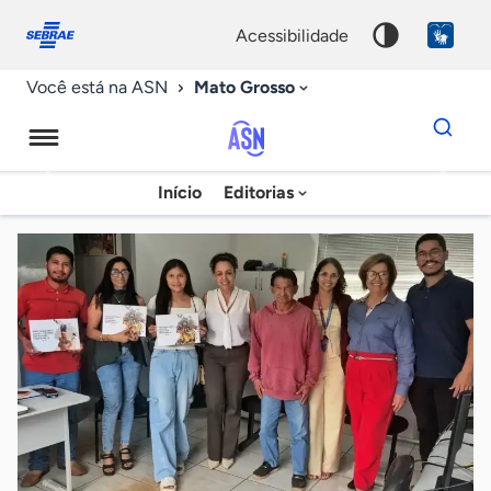
Fale
Acessibilidade
conosco
0
acessibilidade
9
Mato Grosso
Você está na ASN
Dados
para
busca
Agência
Início
Editorias
Palavra
Sebrae
chave
de
Notícias