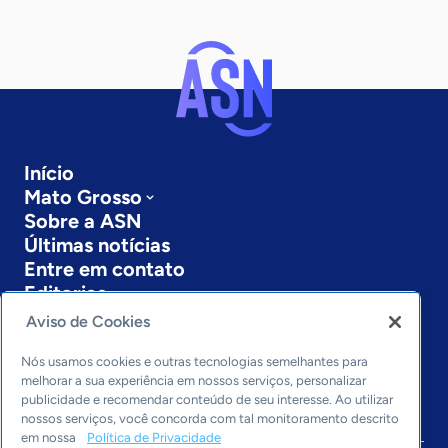
Início
Mato Grosso
Sobre a ASN
Últimas notícias
Entre em contato
Editorias
Aviso de Cookies
Economia & Política
Inovação & Tecnologia
Nós usamos cookies e outras tecnologias semelhantes para
Cultura empreendedora
melhorar a sua experiência em nossos serviços, personalizar
publicidade e recomendar conteúdo de seu interesse. Ao utilizar
Dados
nossos serviços, você concorda com tal monitoramento descrito
Arquivo
em nossa
Política de Privacidade