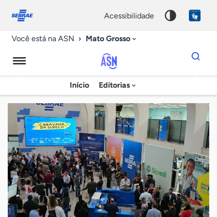
Fale
Acessibilidade
conosco
0
acessibilidade
9
Mato Grosso
Você está na ASN
Dados
para
busca
Agência
Início
Editorias
Palavra
Sebrae
chave
de
Notícias