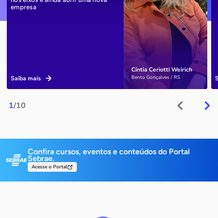
empresa
Cíntia Ceriotti Weirich
Bento Gonçalves / RS
Saiba mais
1
/10
Confira cursos, eventos e conteúdos do Portal
Sebrae.
Acesse o Portal