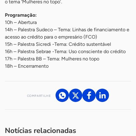
o tema ‘Mulheres no topo’.
​Programação:
10h – Abertura
14h – Palestra Sudeco – Tema: Linhas de financiamento e
acesso ao crédito para o empresário (FCO)
15h – Palestra Sicredi -Tema: Crédito sustentável
16h – Palestra Sebrae -Tema: Uso consciente do crédito
17h – Palestra BB – Tema: Mulheres no topo
18h – Encerramento
COMPARTILHE
Acesse nossos canais de atendimento
Ficou com alguma dúvida?
.
Se
você é um profissional da imprensa, entre em contato pelo
imprensa@sebrae.com.br
fale com a ASN em cada UF
ou
Notícias relacionadas