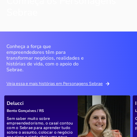
Conheça os Personagens
Sebrae
Conheça a força que
empreendedores têm para
transformar negócios, realidades e
histórias de vida, com o apoio do
Sebrae.
Veja essa e mais histórias em Personagens Sebrae
Delucci
Bento Gonçalves / RS
L
Sem saber muito sobre
empreendedorismo, o casal contou
com o Sebrae para aprender tudo
sobre o assunto, colocar o negócio
nos eixos e ainda abrir uma nova