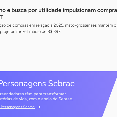
o e busca por utilidade impulsionam compra
T
ção de compras em relação a 2025, mato-grossenses mantêm o 
e projetam ticket médio de R$ 397.
Personagens Sebrae
reendedores têm para transformar
stórias de vida, com o apoio do Sebrae.
em Personagens Sebrae