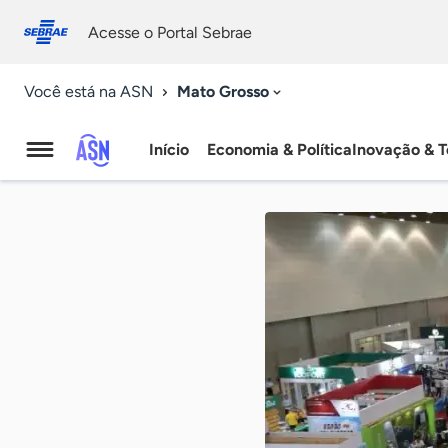
Fale
Acessibilidade
conosco
0
Acesse o Portal Sebrae
9
Mato Grosso
Você está na ASN
Início
Economia & Política
Inovação & T
Agência
Sebrae
de
Notícias