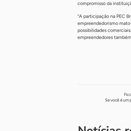
compromisso da instituiç
“A participação na PEC Br
empreendedorismo mato-g
possibilidades comerciai
empreendedores também f
Fic
Se você é um p
Notícias 