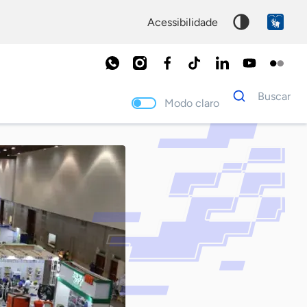
acessibilidade
Dados
Buscar
para
Modo claro
busca
Palavra
chave