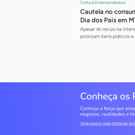
Cultura Empreendedora
Cautela no consum
Dia dos Pais em M
Apesar do recuo na inten
priorizam itens práticos 
Conheça os 
Conheça a força que emp
negócios, realidades e hi
Veja essa e mais histórias 