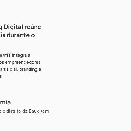
 Digital reúne
is durante o
e/MT integra a
 aos empreendedores
rtificial, branding e
s
omia
o distrito de Bauxi (em