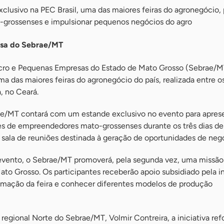
exclusivo na PEC Brasil, uma das maiores feiras do agronegócio, 
-grossenses e impulsionar pequenos negócios do agro
nsa do Sebrae/MT
icro e Pequenas Empresas do Estado de Mato Grosso (Sebrae/M
ma das maiores feiras do agronegócio do país, realizada entre os
, no Ceará.
rae/MT contará com um estande exclusivo no evento para apres
es de empreendedores mato-grossenses durante os três dias de 
ala de reuniões destinada à geração de oportunidades de negó
evento, o Sebrae/MT promoverá, pela segunda vez, uma missão
o Grosso. Os participantes receberão apoio subsidiado pela in
mação da feira e conhecer diferentes modelos de produção
egional Norte do Sebrae/MT, Volmir Contreira, a iniciativa ref