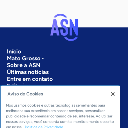
Início
Mato Grosso
Sobre a ASN
Últimas notícias
Entre em contato
Editorias
Aviso de Cookies
Economia & Política
Inovação & Tecnologia
Nós usamos cookies e outras tecnologias semelhantes para
Cultura empreendedora
melhorar a sua experiência em nossos serviços, personalizar
publicidade e recomendar conteúdo de seu interesse. Ao utilizar
Dados
nossos serviços, você concorda com tal monitoramento descrito
Arquivo
em nossa
Política de Privacidade