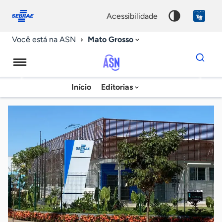
Fale
Acessibilidade
conosco
0
acessibilidade
9
Mato Grosso
Você está na ASN
Dados
para
busca
Agência
Início
Editorias
Palavra
Sebrae
chave
de
Notícias