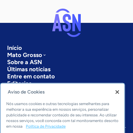
Início
Mato Grosso
Sobre a ASN
Últimas notícias
Entre em contato
Editorias
Aviso de Cookies
Economia & Política
Inovação & Tecnologia
Nós usamos cookies e outras tecnologias semelhantes para
Cultura empreendedora
melhorar a sua experiência em nossos serviços, personalizar
publicidade e recomendar conteúdo de seu interesse. Ao utilizar
Dados
nossos serviços, você concorda com tal monitoramento descrito
Arquivo
em nossa
Política de Privacidade