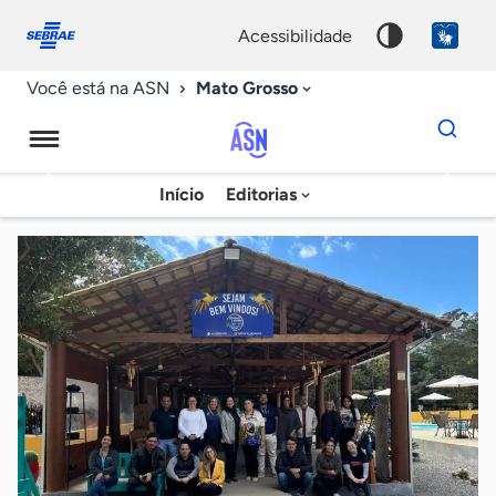
Fale
Acessibilidade
conosco
0
acessibilidade
9
Mato Grosso
Você está na ASN
Dados
para
busca
Agência
Início
Editorias
Palavra
Sebrae
chave
de
Notícias