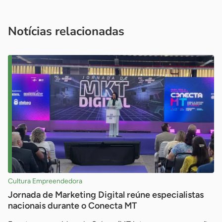
Acesse nossos canais de atendimento
Ficou com alguma dúvida?
.
Se
você é um profissional da imprensa, entre em contato pelo
imprensa@sebrae.com.br
fale com a ASN em cada UF
ou
Notícias relacionadas
Cultura Empreendedora
Jornada de Marketing Digital reúne especialistas
nacionais durante o Conecta MT