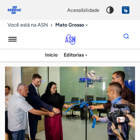
Fale
Acessibilidade
conosco
0
acessibilidade
9
Mato Grosso
Você está na ASN
Dados
para
busca
Agência
Início
Editorias
Palavra
Sebrae
chave
de
Notícias