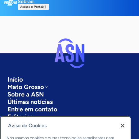
Sebrae.
Acesse o Portal
Início
Mato Grosso
Sobre a ASN
Últimas notícias
Entre em contato
Editorias
Aviso de Cookies
Economia & Política
Inovação & Tecnologia
Nós usamos cookies e outras tecnologias semelhantes para