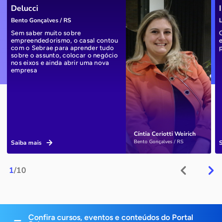
Delucci
Bento Gonçalves / RS
L
Sem saber muito sobre
empreendedorismo, o casal contou
com o Sebrae para aprender tudo
sobre o assunto, colocar o negócio
nos eixos e ainda abrir uma nova
empresa
Cíntia Ceriotti Weirich
Bento Gonçalves / RS
Saiba mais
1
/10
Confira cursos, eventos e conteúdos do Portal