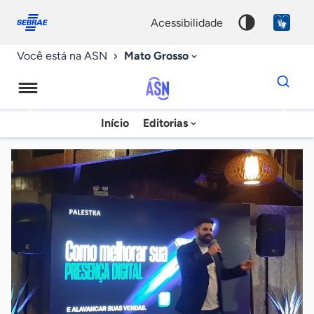
Fale
Acessibilidade
conosco
0
acessibilidade
9
Mato Grosso
Você está na ASN
Dados
para
busca
Agência
Início
Editorias
Palavra
Sebrae
chave
de
Notícias