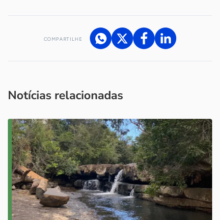
COMPARTILHE
Acesse nossos canais de atendimento
Ficou com alguma dúvida?
.
Se
você é um profissional da imprensa, entre em contato pelo
imprensa@sebrae.com.br
fale com a ASN em cada UF
ou
Notícias relacionadas