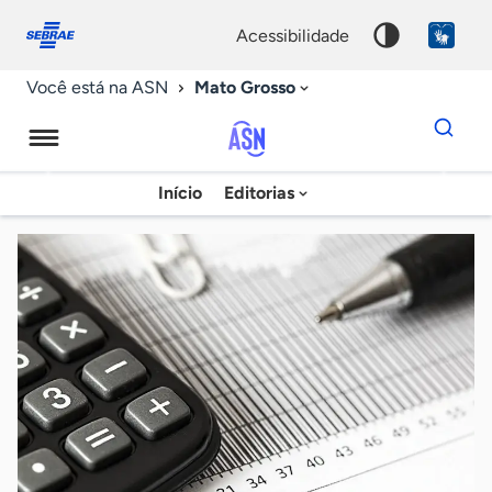
Fale
Acessibilidade
conosco
0
acessibilidade
9
Mato Grosso
Você está na ASN
Dados
para
busca
Agência
Início
Editorias
Palavra
Sebrae
chave
de
Notícias