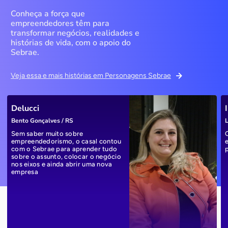
Conheça a força que
empreendedores têm para
transformar negócios, realidades e
histórias de vida, com o apoio do
Sebrae.
Veja essa e mais histórias em Personagens Sebrae
Delucci
Bento Gonçalves / RS
L
Sem saber muito sobre
empreendedorismo, o casal contou
com o Sebrae para aprender tudo
sobre o assunto, colocar o negócio
nos eixos e ainda abrir uma nova
empresa