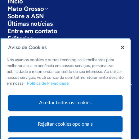
Início
Mato Grosso
Sobre a ASN
Últimas notícias
Entre em contato
Editorias
Aviso de Cookies
Economia & Política
Inovação & Tecnologia
Nós usamos cookies e outras tecnologias semelhantes para
Cultura empreendedora
melhorar a sua experiência em nossos serviços, personalizar
publicidade e recomendar conteúdo de seu interesse. Ao utilizar
Dados
nossos serviços, você concorda com tal monitoramento descrito
Arquivo
em nossa
Política de Privacidade
Aceitar todos os cookies
Rejeitar cookies opcionais