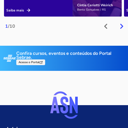
Cíntia Ceriotti Weirich
Bento Gonçalves / RS
Saiba mais
1
/10
Confira cursos, eventos e conteúdos do Portal
Sebrae.
Acesse o Portal