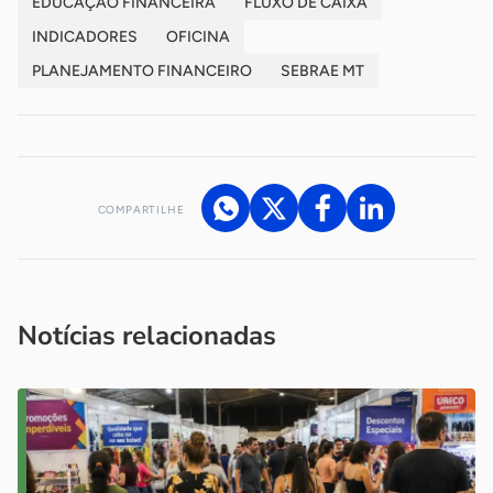
EDUCAÇÃO FINANCEIRA
FLUXO DE CAIXA
INDICADORES
OFICINA
PLANEJAMENTO FINANCEIRO
SEBRAE MT
COMPARTILHE
Acesse nossos canais de atendimento
Ficou com alguma dúvida?
.
Se
você é um profissional da imprensa, entre em contato pelo
imprensa@sebrae.com.br
fale com a ASN em cada UF
ou
Notícias relacionadas