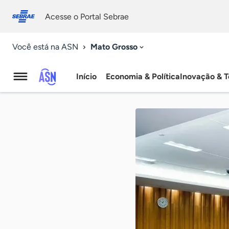
Fale
Acessibilidade
conosco
0
Acesse o Portal Sebrae
9
Mato Grosso
Você está na ASN
Início
Economia & Política
Inovação & T
Agência
Sebrae
de
Notícias