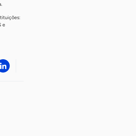
.
tituições:
S e