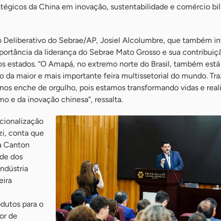
atégicos da China em inovação, sustentabilidade e comércio bila
 Deliberativo do Sebrae/AP, Josiel Alcolumbre, que também in
portância da liderança do Sebrae Mato Grosso e sua contribuiç
s estados. “O Amapá, no extremo norte do Brasil, também está
da maior e mais importante feira multissetorial do mundo. Tra
os enche de orgulho, pois estamos transformando vidas e real
 e da inovação chinesa”, ressalta.
cionalização
zi, conta que
da Canton
ade dos
indústria
eira
dutos para o
tor de