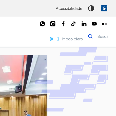
acessibilidade
Dados
Buscar
para
Modo claro
busca
Palavra
chave