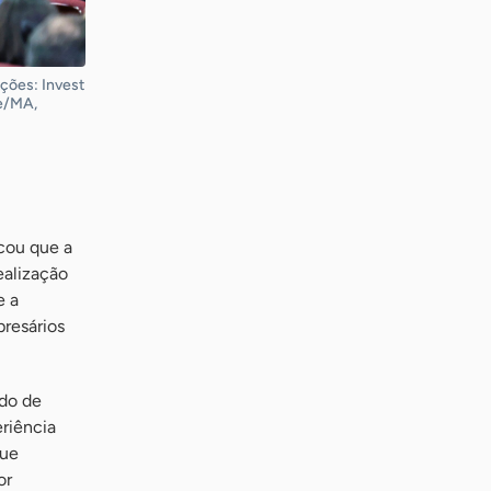
ições: Invest
e/MA,
cou que a
ealização
e a
presários
rdo de
riência
que
or