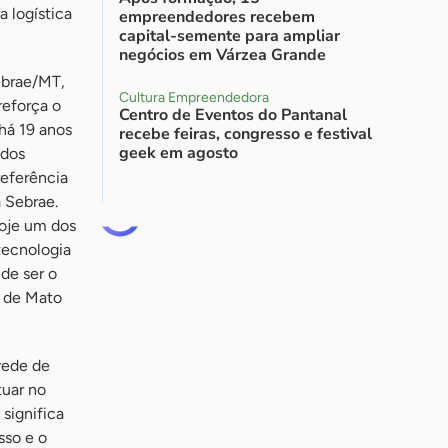
a logística
empreendedores recebem
capital-semente para ampliar
negócios em Várzea Grande
ebrae/MT,
Cultura Empreendedora
reforça o
Centro de Eventos do Pantanal
 há 19 anos
recebe feiras, congresso e festival
geek em agosto
 dos
eferência
 Sebrae.
hoje um dos
tecnologia
de ser o
l de Mato
rede de
tuar no
 significa
sso e o