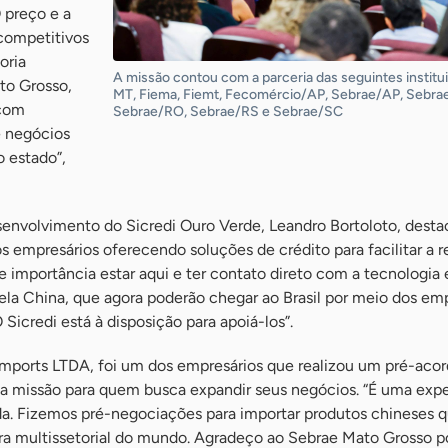
O preço e a
competitivos
oria
A missão contou com a parceria das seguintes institu
to Grosso,
MT, Fiema, Fiemt, Fecomércio/AP, Sebrae/AP, Sebra
 com
Sebrae/RO, Sebrae/RS e Sebrae/SC
e negócios
o estado”,
envolvimento do Sicredi Ouro Verde, Leandro Bortoloto, desta
 empresários oferecendo soluções de crédito para facilitar a r
e importância estar aqui e ter contato direto com a tecnologia 
ela China, que agora poderão chegar ao Brasil por meio dos em
 Sicredi está à disposição para apoiá-los”.
mports LTDA, foi um dos empresários que realizou um pré-aco
 missão para quem busca expandir seus negócios. “É uma expe
oda. Fizemos pré-negociações para importar produtos chineses 
a multissetorial do mundo. Agradeço ao Sebrae Mato Grosso p