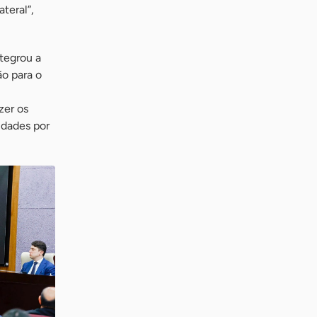
teral”,
tegrou a
ão para o
zer os
idades por