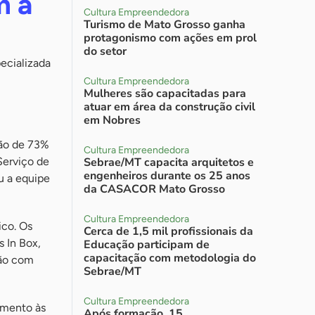
m a
Cultura Empreendedora
Turismo de Mato Grosso ganha
protagonismo com ações em prol
do setor
ecializada
Cultura Empreendedora
Mulheres são capacitadas para
atuar em área da construção civil
em Nobres
são de 73%
Cultura Empreendedora
Serviço de
Sebrae/MT capacita arquitetos e
engenheiros durante os 25 anos
u a equipe
da CASACOR Mato Grosso
Cultura Empreendedora
ico. Os
Cerca de 1,5 mil profissionais da
s In Box,
Educação participam de
capacitação com metodologia do
ção com
Sebrae/MT
Cultura Empreendedora
amento às
Após formação, 15