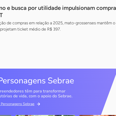
o e busca por utilidade impulsionam compra
T
ção de compras em relação a 2025, mato-grossenses mantêm o 
e projetam ticket médio de R$ 397.
Personagens Sebrae
reendedores têm para transformar
stórias de vida, com o apoio do Sebrae.
em Personagens Sebrae