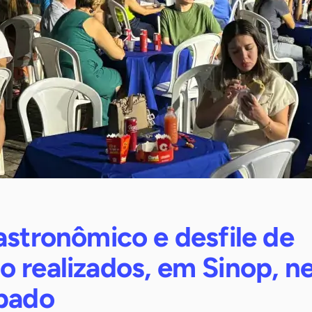
astronômico e desfile de
 realizados, em Sinop, n
ábado