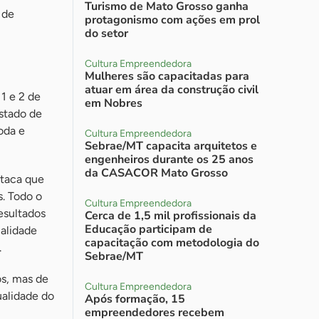
Turismo de Mato Grosso ganha
 de
protagonismo com ações em prol
do setor
Cultura Empreendedora
Mulheres são capacitadas para
atuar em área da construção civil
1 e 2 de
em Nobres
stado de
oda e
Cultura Empreendedora
Sebrae/MT capacita arquitetos e
engenheiros durante os 25 anos
da CASACOR Mato Grosso
staca que
. Todo o
Cultura Empreendedora
esultados
Cerca de 1,5 mil profissionais da
Educação participam de
ualidade
capacitação com metodologia do
.
Sebrae/MT
os, mas de
Cultura Empreendedora
ualidade do
Após formação, 15
empreendedores recebem