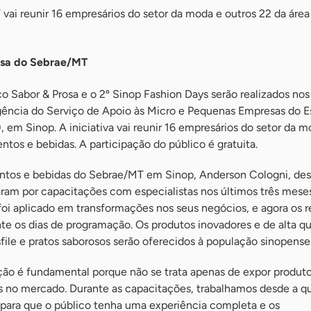
 vai reunir 16 empresários do setor da moda e outros 22 da área
nsa do Sebrae/MT
o Sabor & Prosa e o 2º Sinop Fashion Days serão realizados nos 
gência do Serviço de Apoio às Micro e Pequenas Empresas do E
em Sinop. A iniciativa vai reunir 16 empresários do setor da m
ntos e bebidas. A participação do público é gratuita.
mentos e bebidas do Sebrae/MT em Sinop, Anderson Cologni, de
am por capacitações com especialistas nos últimos três meses
oi aplicado em transformações nos seus negócios, e agora os r
te os dias de programação. Os produtos inovadores e de alta q
ile e pratos saborosos serão oferecidos à população sinopense
ação é fundamental porque não se trata apenas de expor produt
s no mercado. Durante as capacitações, trabalhamos desde a q
para que o público tenha uma experiência completa e os