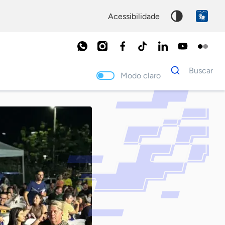
acessibilidade
Dados
Buscar
para
Modo claro
busca
Palavra
chave