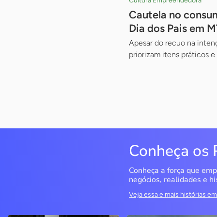
Cultura Empreendedora
Cautela no consum
Dia dos Pais em M
Apesar do recuo na inten
priorizam itens práticos 
Conheça os 
Conheça a força que emp
negócios, realidades e hi
Veja essa e mais histórias 