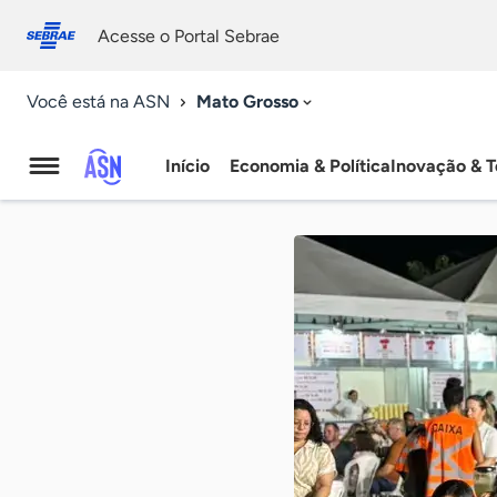
Fale
Acessibilidade
conosco
0
Acesse o Portal Sebrae
9
Mato Grosso
Você está na ASN
Início
Economia & Política
Inovação & T
Agência
Sebrae
de
Notícias