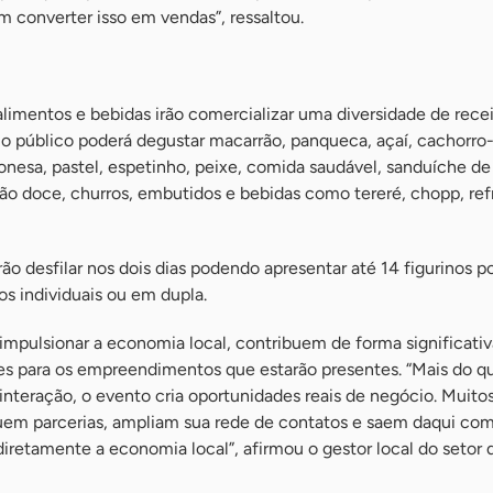
converter isso em vendas”, ressaltou.
limentos e bebidas irão comercializar uma diversidade de recei
, o público poderá degustar macarrão, panqueca, açaí, cachorro
onesa, pastel, espetinho, peixe, comida saudável, sanduíche de
ão doce, churros, embutidos e bebidas como tereré, chopp, ref
ão desfilar nos dois dias podendo apresentar até 14 figurinos p
s individuais ou em dupla.
impulsionar a economia local, contribuem de forma significativ
es para os empreendimentos que estarão presentes. “Mais do q
nteração, o evento cria oportunidades reais de negócio. Muito
m parcerias, ampliam sua rede de contatos e saem daqui co
 diretamente a economia local”, afirmou o gestor local do setor 