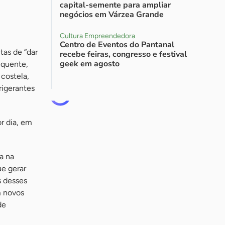
capital-semente para ampliar
negócios em Várzea Grande
Cultura Empreendedora
Centro de Eventos do Pantanal
tas de “dar
recebe feiras, congresso e festival
geek em agosto
-quente,
 costela,
rigerantes
or dia, em
a na
ue gerar
s desses
m novos
de