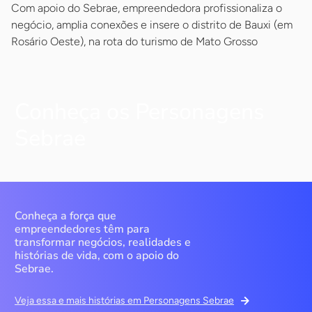
Com apoio do Sebrae, empreendedora profissionaliza o
negócio, amplia conexões e insere o distrito de Bauxi (em
Rosário Oeste), na rota do turismo de Mato Grosso
Conheça os Personagens
Sebrae
Conheça a força que
empreendedores têm para
transformar negócios, realidades e
histórias de vida, com o apoio do
Sebrae.
Veja essa e mais histórias em Personagens Sebrae