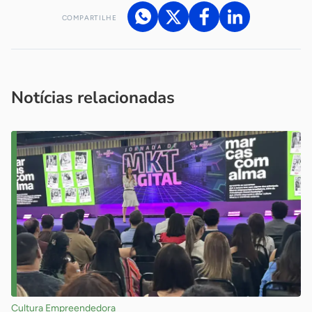
COMPARTILHE
Acesse nossos canais de atendimento
Ficou com alguma dúvida?
.
Se
você é um profissional da imprensa, entre em contato pelo
imprensa@sebrae.com.br
fale com a ASN em cada UF
ou
Notícias relacionadas
Cultura Empreendedora