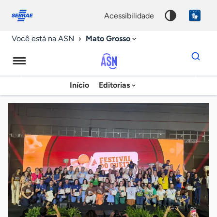
Fale
Acessibilidade
conosco
0
acessibilidade
9
Mato Grosso
Você está na ASN
Dados
para
busca
Agência
Início
Editorias
Palavra
Sebrae
chave
de
Notícias