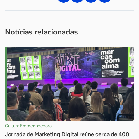
Acesse nossos canais de atendimento
Ficou com alguma dúvida?
.
Se
você é um profissional da imprensa, entre em contato pelo
imprensa@sebrae.com.br
fale com a ASN em cada UF
ou
Notícias relacionadas
Cultura Empreendedora
Jornada de Marketing Digital reúne cerca de 400