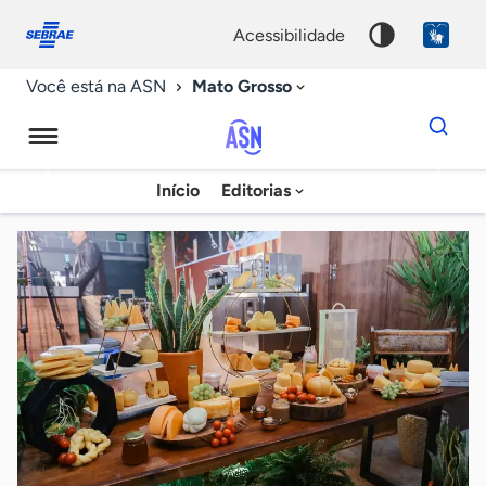
Fale
Acessibilidade
conosco
0
acessibilidade
9
Mato Grosso
Você está na ASN
Dados
para
busca
Agência
Início
Editorias
Palavra
Sebrae
chave
de
Notícias