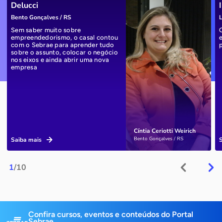
Delucci
Bento Gonçalves / RS
L
Sem saber muito sobre
empreendedorismo, o casal contou
com o Sebrae para aprender tudo
sobre o assunto, colocar o negócio
nos eixos e ainda abrir uma nova
empresa
Cíntia Ceriotti Weirich
Bento Gonçalves / RS
Saiba mais
1
/10
Confira cursos, eventos e conteúdos do Portal
Sebrae.