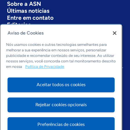
Sobre a ASN
Últimas notícias
Entre em contato
Editorias
Aviso de Cookies
Economia & Política
Inovação & Tecnologia
Nós usamos cookies e outras tecnologias semelhantes para
Cultura empreendedora
melhorar a sua experiência em nossos serviços, personalizar
publicidade e recomendar conteúdo de seu interesse. Ao utilizar
Dados
nossos serviços, você concorda com tal monitoramento descrito
Arquivo
em nossa
Política de Privacidade
Aceitar todos os cookies
Rejeitar cookies opcionais
Preferências de cookies
Visite o Portal Sebrae