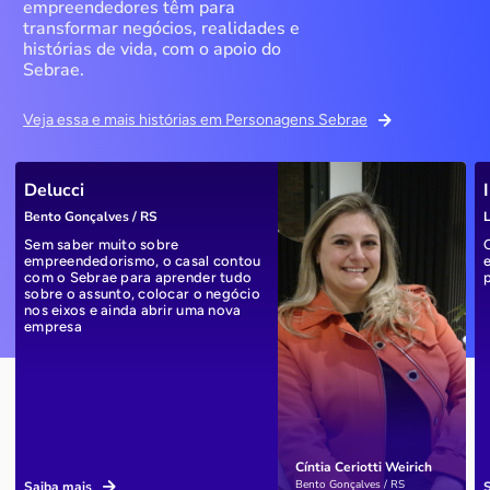
empreendedores têm para
transformar negócios, realidades e
histórias de vida, com o apoio do
Sebrae.
Veja essa e mais histórias em Personagens Sebrae
Delucci
Bento Gonçalves / RS
L
Sem saber muito sobre
empreendedorismo, o casal contou
com o Sebrae para aprender tudo
sobre o assunto, colocar o negócio
nos eixos e ainda abrir uma nova
empresa
Cíntia Ceriotti Weirich
Bento Gonçalves / RS
Saiba mais