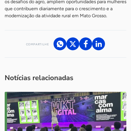
os desafios do agro, ampliem oportunidades para mulheres
que contribuem diariamente para o crescimento e a
modernização da atividade rural em Mato Grosso.
COMPARTILHE
Acesse nossos canais de atendimento
Ficou com alguma dúvida?
.
Se
você é um profissional da imprensa, entre em contato pelo
imprensa@sebrae.com.br
fale com a ASN em cada UF
ou
Notícias relacionadas