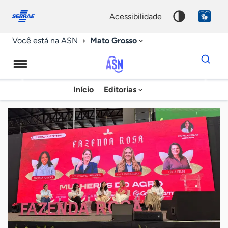
Fale
Acessibilidade
conosco
0
acessibilidade
9
Mato Grosso
Você está na ASN
Dados
para
busca
Agência
Início
Editorias
Palavra
Sebrae
chave
de
Notícias