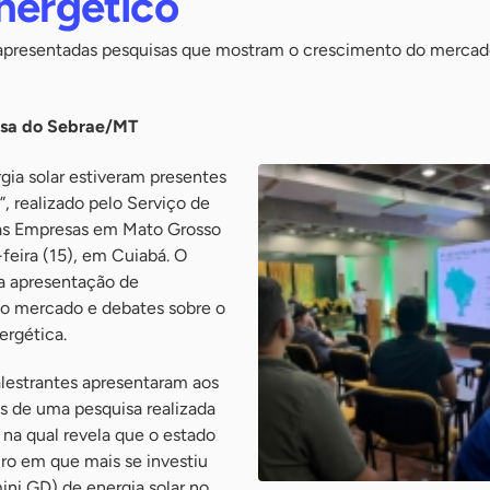
nergético
 apresentadas pesquisas que mostram o crescimento do merca
nsa do Sebrae/MT
gia solar estiveram presentes
, realizado pelo Serviço de
as Empresas em Mato Grosso
feira (15), em Cuiabá. O
a apresentação de
no mercado e debates sobre o
ergética.
alestrantes apresentaram aos
os de uma pesquisa realizada
 na qual revela que o estado
ro em que mais se investiu
ini GD) de energia solar no