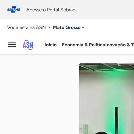
Fale
Acessibilidade
conosco
0
Acesse o Portal Sebrae
9
Mato Grosso
Você está na ASN
Início
Economia & Política
Inovação & T
Agência
Sebrae
de
Notícias