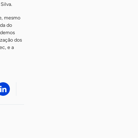
Silva.
ue, mesmo
uda do
pudemos
ização dos
c, e a