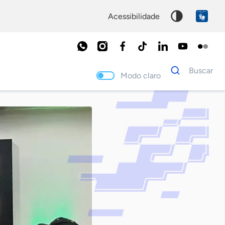
acessibilidade
Dados
Buscar
para
Modo claro
busca
Palavra
chave