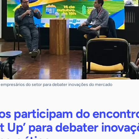
e empresários do setor para debater inovações do mercado
os participam do encontr
t Up’ para debater inovaç