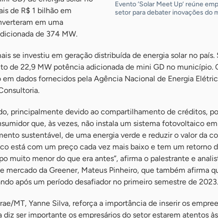
Evento ‘Solar Meet Up’ reúne emp
is de R$ 1 bilhão em
setor para debater inovações do
onverteram em uma
adicionada de 374 MW.
ais se investiu em geração distribuída de energia solar no país.
to de 22,9 MW potência adicionada de mini GD no município. 
 em dados fornecidos pela Agência Nacional de Energia Elétric
Consultoria.
o, principalmente devido ao compartilhamento de créditos, po
sumidor que, às vezes, não instala um sistema fotovoltaico em
mento sustentável, de uma energia verde e reduzir o valor da co
aico está com um preço cada vez mais baixo e tem um retorno 
 muito menor do que era antes”, afirma o palestrante e analis
de mercado da Greener, Mateus Pinheiro, que também afirma q
ndo após um período desafiador no primeiro semestre de 2023
rae/MT, Yanne Silva, reforça a importância de inserir os empr
a diz ser importante os empresários do setor estarem atentos à