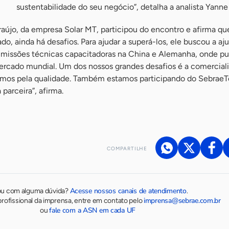
sustentabilidade do seu negócio”, detalha a analista Yanne 
aújo, da empresa Solar MT, participou do encontro e afirma q
, ainda há desafios. Para ajudar a superá-los, ele buscou a aj
e missões técnicas capacitadoras na China e Alemanha, onde 
mercado mundial. Um dos nossos grandes desafios é a comercial
mos pela qualidade. Também estamos participando do SebraeTe
 parceira”, afirma.
COMPARTILHE
Acesse nossos canais de atendimento
ou com alguma dúvida?
.
imprensa@sebrae.com.br
rofissional da imprensa, entre em contato pelo
fale com a ASN em cada UF
ou