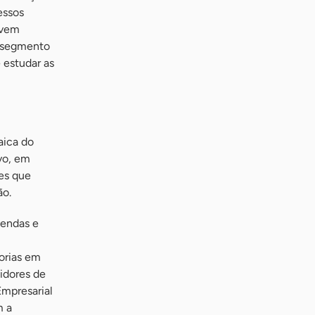
essos
 vem
o segmento
 estudar as
aica do
vo, em
es que
ão.
vendas e
orias em
idores de
Empresarial
m a