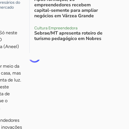
resários do
empreendedores recebem
 mercado
capital-semente para ampliar
negócios em Várzea Grande
Cultura Empreendedora
 Só neste
Sebrae/MT apresenta roteiro de
turismo pedagógico em Nobres
O
a (Aneel)
r meio da
 casa, mas
nta de luz.
deste
ta de
ue o
.
eendedores
s inovações