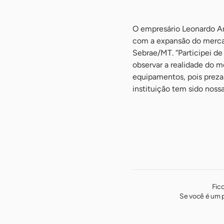
O empresário Leonardo Ar
com a expansão do mercado
Sebrae/MT. “Participei d
observar a realidade do 
equipamentos, pois preza
instituição tem sido nossa
Fic
Se você é um p