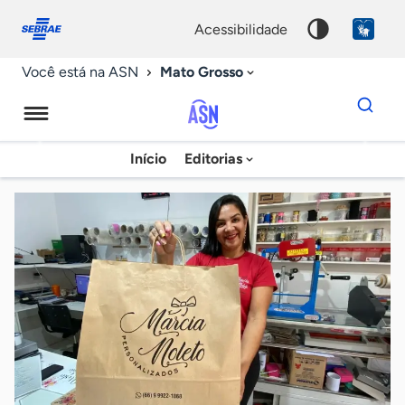
Fale
Acessibilidade
conosco
0
acessibilidade
9
Mato Grosso
Você está na ASN
Dados
para
busca
Agência
Início
Editorias
Palavra
Sebrae
chave
de
Notícias