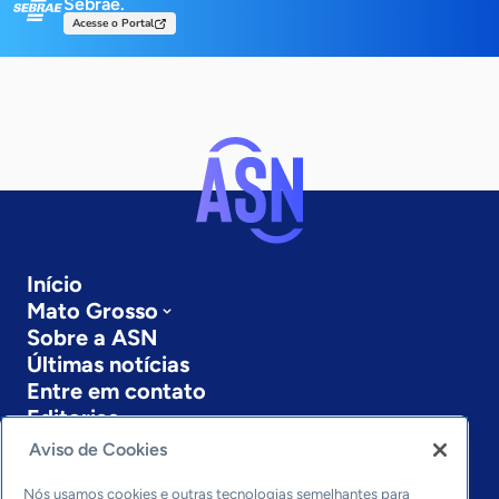
Sebrae.
Acesse o Portal
Início
Mato Grosso
Sobre a ASN
Últimas notícias
Entre em contato
Editorias
Aviso de Cookies
Economia & Política
Inovação & Tecnologia
Nós usamos cookies e outras tecnologias semelhantes para