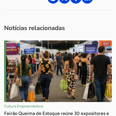
Acesse nossos canais de atendimento
Ficou com alguma dúvida?
.
Se
você é um profissional da imprensa, entre em contato pelo
imprensa@sebrae.com.br
fale com a ASN em cada UF
ou
Notícias relacionadas
Cultura Empreendedora
Feirão Queima de Estoque reúne 30 expositores e