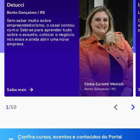
Delucci
Bento Gonçalves / RS
L
Sem saber muito sobre
empreendedorismo, o casal contou
com o Sebrae para aprender tudo
sobre o assunto, colocar o negócio
nos eixos e ainda abrir uma nova
empresa
Cíntia Ceriotti Weirich
Bento Gonçalves / RS
Saiba mais
1
/10
Confira cursos, eventos e conteúdos do Portal