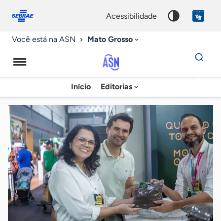
Fale
Acessibilidade
conosco
0
acessibilidade
9
Mato Grosso
Você está na ASN
Dados
para
busca
Agência
Início
Editorias
Palavra
Sebrae
chave
de
Notícias