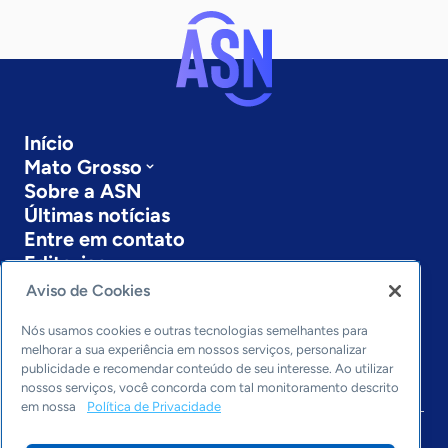
Início
Mato Grosso
Sobre a ASN
Últimas notícias
Entre em contato
Editorias
Aviso de Cookies
Economia & Política
Inovação & Tecnologia
Nós usamos cookies e outras tecnologias semelhantes para
Cultura empreendedora
melhorar a sua experiência em nossos serviços, personalizar
publicidade e recomendar conteúdo de seu interesse. Ao utilizar
Dados
nossos serviços, você concorda com tal monitoramento descrito
Arquivo
em nossa
Política de Privacidade