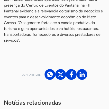
presença do Centro de Eventos do Pantanal na FIT
Pantanal evidencia a relevância do turismo de negócios e
eventos para o desenvolvimento econômico de Mato
Grosso. “O segmento fortalece a cadeia produtiva do
turismo e gera oportunidades para hotéis, restaurantes,
transportadoras, fornecedores e diversos prestadores de
serviços”.
-
COMPARTILHE
Acesse nossos canais de atendimento
Ficou com alguma dúvida?
.
Se
você é um profissional da imprensa, entre em contato pelo
imprensa@sebrae.com.br
fale com a ASN em cada UF
ou
Notícias relacionadas