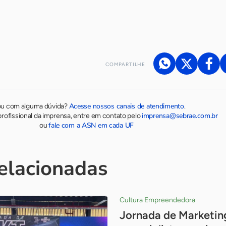
COMPARTILHE
Acesse nossos canais de atendimento
ou com alguma dúvida?
.
imprensa@sebrae.com.br
rofissional da imprensa, entre em contato pelo
fale com a ASN em cada UF
ou
relacionadas
Cultura Empreendedora
Jornada de Marketing