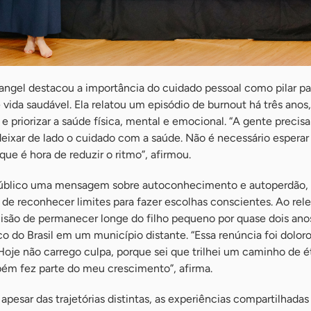
Rangel destacou a importância do cuidado pessoal como pilar p
de vida saudável. Ela relatou um episódio de burnout há três anos
 e priorizar a saúde física, mental e emocional. “A gente precisa
eixar de lado o cuidado com a saúde. Não é necessário esperar
que é hora de reduzir o ritmo”, afirmou.
público uma mensagem sobre autoconhecimento e autoperdão,
 de reconhecer limites para fazer escolhas conscientes. Ao rel
 decisão de permanecer longe do filho pequeno por quase dois ano
 do Brasil em um município distante. “Essa renúncia foi dolor
oje não carrego culpa, porque sei que trilhei um caminho de é
bém fez parte do meu crescimento”, afirma.
apesar das trajetórias distintas, as experiências compartilhadas