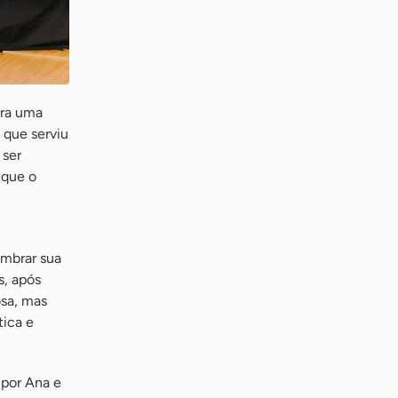
ara uma
, que serviu
 ser
 que o
embrar sua
s, após
osa, mas
tica e
 por Ana e