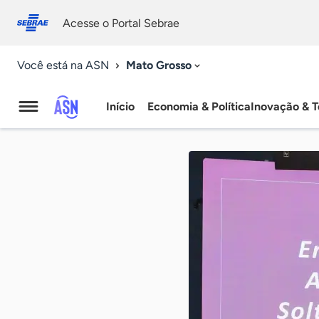
Fale
Acessibilidade
conosco
0
Acesse o Portal Sebrae
9
Mato Grosso
Você está na ASN
Início
Economia & Política
Inovação & T
Agência
Sebrae
de
Notícias