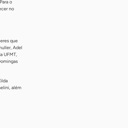
Para o
ecer no
heres que
uller, Adel
 da UFMT,
 Domingas
ilda
elini, além