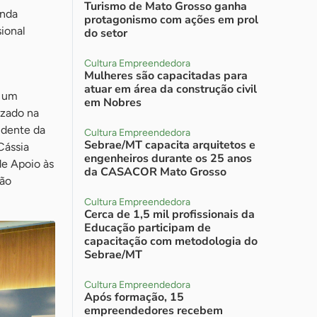
Turismo de Mato Grosso ganha
anda
protagonismo com ações em prol
sional
do setor
Cultura Empreendedora
Mulheres são capacitadas para
atuar em área da construção civil
, um
em Nobres
izado na
idente da
Cultura Empreendedora
Sebrae/MT capacita arquitetos e
Cássia
engenheiros durante os 25 anos
de Apoio às
da CASACOR Mato Grosso
ção
Cultura Empreendedora
Cerca de 1,5 mil profissionais da
Educação participam de
capacitação com metodologia do
Sebrae/MT
Cultura Empreendedora
Após formação, 15
empreendedores recebem