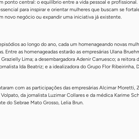
onto central: o equilíbrio entre a vida pessoal e profissional. 
ssencial para inspirar e orientar mulheres que buscam se fortal
um novo negócio ou expandir uma iniciativa já existente.
 episódios ao longo do ano, cada um homenageando novas mul
s. Entre as homenageadas estarão as empresárias Ulana Bruehm
e Grazielly Lima; a desembargadora Adenir Carruesco; a reitora
ornalista Ida Beatriz; e a idealizadora do Grupo Flor Ribeirinha,
taram com as participações das empresárias Alcimar Moretti, Z
olpato, da jornalista Luzimar Collares e da médica Karime Sch
te do Sebrae Mato Grosso, Lelia Brun.