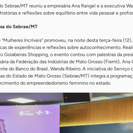
 do Sebrae/MT reuniu a empresária Ana Rangel e a executiva W
histórias e reflexões sobre equilíbrio entre vida pessoal e profis
nsa do Sebrae/MT
e “Mulheres Incríveis” promoveu, na noite desta terça-feira (12)
cas de experiências e reflexões sobre autoconhecimento. Real
o Goiabeiras Shopping, o evento contou com palestras da pres
ria da Federação das Indústrias de Mato Grosso (Fiemt), Ana 
nte do Banco do Brasil, Wanda Ribeiro. A iniciativa do Serviço 
as do Estado de Mato Grosso (Sebrae/MT) integra a programa
alecimento do empreendedorismo feminino no estado.