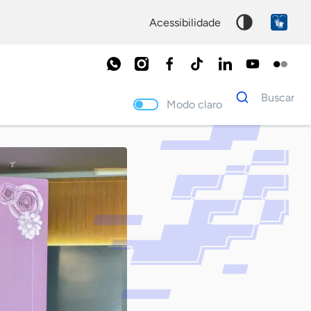
acessibilidade
Dados
Buscar
para
Modo claro
busca
Palavra
chave