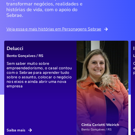
transformar negócios, realidades e
histórias de vida, com o apoio do
Sebrae.
Veja essa e mais histórias em Personagens Sebrae
Delucci
Bento Gonçalves / RS
L
Sem saber muito sobre
empreendedorismo, o casal contou
com o Sebrae para aprender tudo
sobre o assunto, colocar o negócio
nos eixos e ainda abrir uma nova
empresa
Cíntia Ceriotti Weirich
Bento Gonçalves / RS
Saiba mais