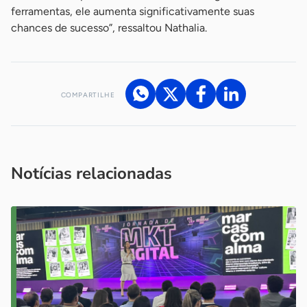
ferramentas, ele aumenta significativamente suas
chances de sucesso”, ressaltou Nathalia.
COMPARTILHE
Acesse nossos canais de atendimento
Ficou com alguma dúvida?
.
Se
você é um profissional da imprensa, entre em contato pelo
imprensa@sebrae.com.br
fale com a ASN em cada UF
ou
Notícias relacionadas