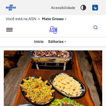
Fale
Acessibilidade
conosco
0
acessibilidade
9
Mato Grosso
Você está na ASN
Dados
para
busca
Agência
Início
Editorias
Palavra
Sebrae
chave
de
Notícias