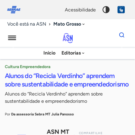
Fale
Acessibilidade
conosco
0
acessibilidade
9
Mato Grosso
Você está na ASN
Dados
para
busca
Agência
Início
Editorias
Palavra
Sebrae
chave
de
Cultura Empreendedora
Alunos do “Recicla Verdinho” aprendem
Notícias
sobre sustentabilidade e empreendedorismo
Alunos do “Recicla Verdinho” aprendem sobre
sustentabilidade e empreendedorismo
Por
Da assessoria Sebra MT Julia Panosso
ASN MT
COMPARTILHE