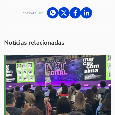
COMPARTILHE
Acesse nossos canais de atendimento
Ficou com alguma dúvida?
.
Se
você é um profissional da imprensa, entre em contato pelo
imprensa@sebrae.com.br
fale com a ASN em cada UF
ou
Notícias relacionadas