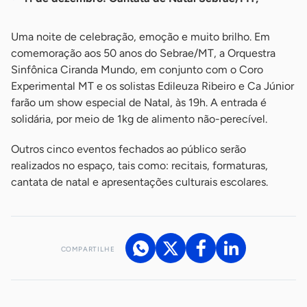
Uma noite de celebração, emoção e muito brilho. Em
comemoração aos 50 anos do Sebrae/MT, a Orquestra
Sinfônica Ciranda Mundo, em conjunto com o Coro
Experimental MT e os solistas Edileuza Ribeiro e Ca Júnior
farão um show especial de Natal, às 19h. A entrada é
solidária, por meio de 1kg de alimento não-perecível.
Outros cinco eventos fechados ao público serão
realizados no espaço, tais como: recitais, formaturas,
cantata de natal e apresentações culturais escolares.
COMPARTILHE
Acesse nossos canais de atendimento
Ficou com alguma dúvida?
.
Se
você é um profissional da imprensa, entre em contato pelo