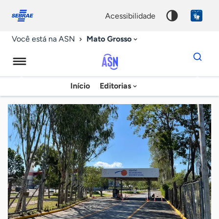
Fale
Acessibilidade
conosco
0
acessibilidade
9
Mato Grosso
Você está na ASN
Dados
para
busca
Agência
Início
Editorias
Palavra
Sebrae
chave
de
Notícias